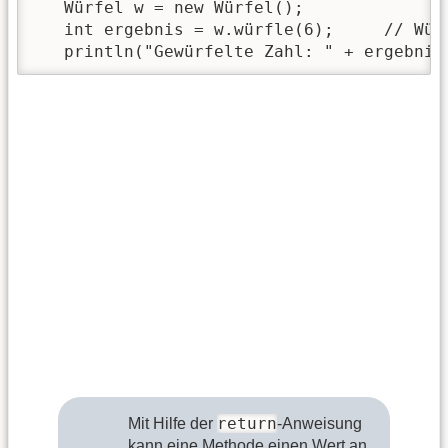
   Würfel w = new Würfel();

   int ergebnis = w.würfle(6);     // Wür
   println("Gewürfelte Zahl: " + ergebnis
return
Mit Hilfe der
-Anweisung
kann eine Methode einen Wert an