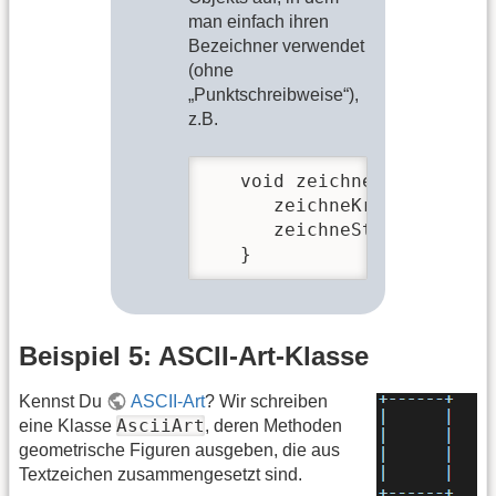
man einfach ihren
Bezeichner verwendet
(ohne
„Punktschreibweise“),
z.B.
   void zeichneBaum(int ba
      zeichneKrone(baumbre
      zeichneStamm(baumbre
   }
Beispiel 5: ASCII-Art-Klasse
Kennst Du
ASCII-Art
? Wir schreiben
AsciiArt
eine Klasse
, deren Methoden
geometrische Figuren ausgeben, die aus
Textzeichen zusammengesetzt sind.