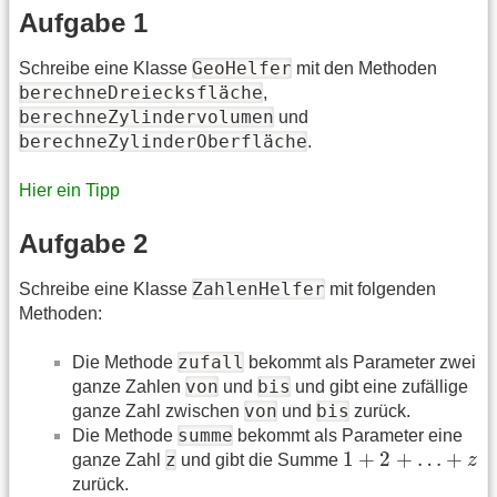
Aufgabe 1
GeoHelfer
Schreibe eine Klasse
mit den Methoden
berechneDreiecksfläche
,
berechneZylindervolumen
und
berechneZylinderOberfläche
.
Hier ein Tipp
Aufgabe 2
ZahlenHelfer
Schreibe eine Klasse
mit folgenden
Methoden:
zufall
Die Methode
bekommt als Parameter zwei
von
bis
ganze Zahlen
und
und gibt eine zufällige
von
bis
ganze Zahl zwischen
und
zurück.
summe
Die Methode
bekommt als Parameter eine
1
+
2
+
…
+
z
1
+
2
+
…
+
z
ganze Zahl
und gibt die Summe
z
zurück.