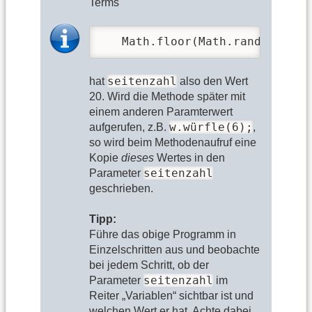
Terms
   Math.floor(Math.random() * 
seitenzahl
hat
also den Wert
20. Wird die Methode später mit
einem anderen Paramterwert
w.würfle(6);
aufgerufen, z.B.
,
so wird beim Methodenaufruf eine
Kopie
dieses
Wertes in den
seitenzahl
Parameter
geschrieben.
Tipp:
Führe das obige Programm in
Einzelschritten aus und beobachte
bei jedem Schritt, ob der
seitenzahl
Parameter
im
Reiter „Variablen“ sichtbar ist und
welchen Wert er hat. Achte dabei