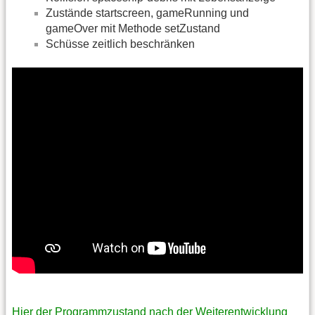
Zustände startscreen, gameRunning und
gameOver mit Methode setZustand
Schüsse zeitlich beschränken
Hier der Programmzustand nach der Weiterentwicklung