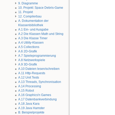
9. Diagramme
10. Projekt: Space Debris-Game
11. Projekt
12. Compilerbau
A. Dokumentation der
Klassenbibliothek
A.1 Ein- und Ausgabe
A.2 Die Klassen Math und String
A.3 Die Klasse Timer
A.4 Utility-Klassen
A.5 Collections
A.6 2D-Grafik
A.7 Spieleprogrammierung
A.8 Netzwerkspiele
A.9 3D-Grafik
A.10 Dateien lesen/schreiben
A.11 Http-Requests
A.12 Unit Tests
A.13 Threads, Synchronisation
A.14 Processing
A.15 Robot
A.16 Graphics'n Games
A.17 Datenbankverbindung
A.18 Java Kara
A.19 Java Hamster
B. Beispielprojekte