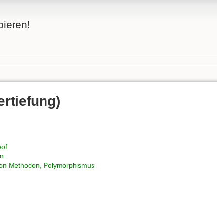
bieren!
ertiefung)
eof
en
von Methoden, Polymorphismus