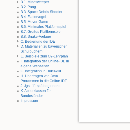
B.1. Minesweeper
B.2. Pong
B.3. Space Debris Shooter
B.4. Flattervogel
B.5. Mover-Game
B.6. Minimales Plattformspiel
B.7. Großes Plattformspiel
B.8. Snake-Vorlage
C. Bedienung der IDE
D. Materialien zu bayerischen
Schulbüchern
E. Beispiele zum G9-Lehrplan
F. Integration der Online-IDE in
eigene Webseiten
G. Integration in Dokuwiki
H. Übertragen von Java-
Prorammen in die Online-IDE
J. Jgst. 11 spätbeginnend
K. Abiturklassen für
Bundesländer
Impressum