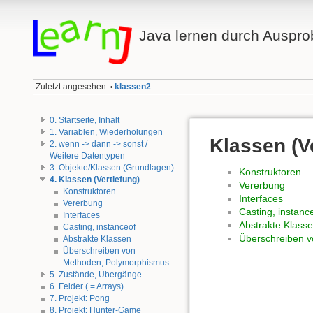
Java lernen durch Auspro
Zuletzt angesehen:
klassen2
•
0. Startseite, Inhalt
1. Variablen, Wiederholungen
Klassen (V
2. wenn -> dann -> sonst /
Weitere Datentypen
3. Objekte/Klassen (Grundlagen)
Konstruktoren
4. Klassen (Vertiefung)
Vererbung
Konstruktoren
Interfaces
Vererbung
Casting, instanc
Interfaces
Abstrakte Klass
Casting, instanceof
Überschreiben 
Abstrakte Klassen
Überschreiben von
Methoden, Polymorphismus
5. Zustände, Übergänge
6. Felder ( = Arrays)
7. Projekt: Pong
8. Projekt: Hunter-Game