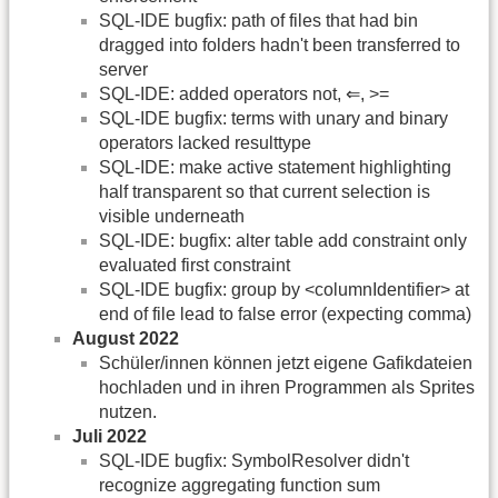
SQL-IDE bugfix: path of files that had bin
dragged into folders hadn't been transferred to
server
SQL-IDE: added operators not, ⇐, >=
SQL-IDE bugfix: terms with unary and binary
operators lacked resulttype
SQL-IDE: make active statement highlighting
half transparent so that current selection is
visible underneath
SQL-IDE: bugfix: alter table add constraint only
evaluated first constraint
SQL-IDE bugfix: group by <columnIdentifier> at
end of file lead to false error (expecting comma)
August 2022
Schüler/innen können jetzt eigene Gafikdateien
hochladen und in ihren Programmen als Sprites
nutzen.
Juli 2022
SQL-IDE bugfix: SymbolResolver didn't
recognize aggregating function sum