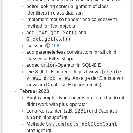
better looking center-alignment of class
identifiers in class diagram
Implement mouse handler and collidesWith-
method for Text objects
Text.getText()
add
and
GText.getText()
fix issue
#68
add parameterless constructors for all child
classes of FilledShape
union
added
-Operator in SQL-IDE
create
Die SQL-IDE beherrscht jetzt views (
view…
drop view
,
, Anzeige der Struktur von
views im Database-Explorer rechts)
Februar 2023
BugFix: implcit type conversion from char to int
didnt work with plus-operator
123L
Long-Konstanten (z.B.
) und Datentyp
short
hinzugefügt
SystemTools.getStepCount
Methode
hinzugefügt