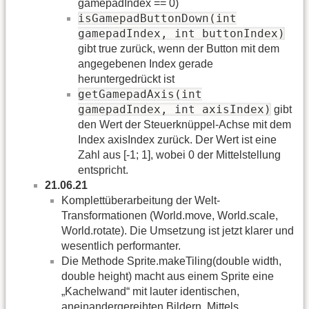
gamepadIndex == 0)
isGamepadButtonDown(int
gamepadIndex, int buttonIndex)
gibt true zurück, wenn der Button mit dem
angegebenen Index gerade
heruntergedrückt ist
getGamepadAxis(int
gamepadIndex, int axisIndex)
gibt
den Wert der Steuerknüppel-Achse mit dem
Index axisIndex zurück. Der Wert ist eine
Zahl aus [-1; 1], wobei 0 der Mittelstellung
entspricht.
21.06.21
Komplettüberarbeitung der Welt-
Transformationen (World.move, World.scale,
World.rotate). Die Umsetzung ist jetzt klarer und
wesentlich performanter.
Die Methode Sprite.makeTiling(double width,
double height) macht aus einem Sprite eine
„Kachelwand“ mit lauter identischen,
aneinandergereihten Bildern. Mittels