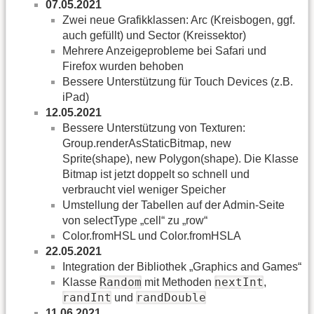
07.05.2021
Zwei neue Grafikklassen: Arc (Kreisbogen, ggf.
auch gefüllt) und Sector (Kreissektor)
Mehrere Anzeigeprobleme bei Safari und
Firefox wurden behoben
Bessere Unterstützung für Touch Devices (z.B.
iPad)
12.05.2021
Bessere Unterstützung von Texturen:
Group.renderAsStaticBitmap, new
Sprite(shape), new Polygon(shape). Die Klasse
Bitmap ist jetzt doppelt so schnell und
verbraucht viel weniger Speicher
Umstellung der Tabellen auf der Admin-Seite
von selectType „cell“ zu „row“
Color.fromHSL und Color.fromHSLA
22.05.2021
Integration der Bibliothek „Graphics and Games“
Random
nextInt
Klasse
mit Methoden
,
randInt
randDouble
und
11.06.2021