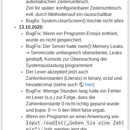
automatischen Zeilenumbruch.
Ziel für später: konfigurierbarer Zeilenumbruch,
evtl. durch Methodenauf ein-/ausschaltbar
Bugfix: System.clearScreen() löschte nicht alles
13.10.2020:
BugFix: Wenn ein Programm Emojis enthielt,
wurde es nicht gespeichert.
BugFix: Der Server hatte zwei(!) Memory Leaks.
⇒ Servercode umfangreich überarbeitet, Leaks
gestopft, Konsole zur Überwachung der
Systemauslastung programmiert
Der Lexer akzeptiert jetzt auch
Zahlenkonstanten (Literals) in binary, octal und
hexadecimal (siehe auch
hier
)
BugFix: Wenige Stunden lang hatte ein Fehler
im Lexer (s.o.) zur Folge, dass die
Zahlenkonstante 0 nicht richtig geparst wurde
und bspw. 0 == 0 den Wert false ergab.
Wenn ein Programm an einer Anweisung wie
Input.readInt(„Geben Sie eine Zahl
ein“);
hält, werden jetzt die