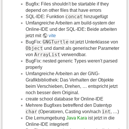
Bugfix: Files shouldn't be startable if they
depend on other files that have errors
concat
SQL-IDE: Funktion
hinzugefügt
Umfangreiche Arbeiten am build-system der
Online-IDE und der SQL-IDE: Beide arbeiten
jetzt mit
vite
GNGTurtle
BugFix:
ist jetzt Unterklasse von
Object
und damit als generischer Parameter
ArrayList
von
verwendbar.
BugFix: nested generic Types weren't parsed
properly
Umfangreiche Arbeiten an der GNG-
Grafikbibliothek: Das Verhalten der Objekte
beim Verschieben, Drehen, … entspricht jetzt
noch besser dem Original.
create school database for Online-IDE
Mehrere Bugfixes betreffend den Datentyp
char
int
(Operatoren, Casting von/nach
, …)
Die Lernumgebung
Java Kara
ist jetzt in die
Online-IDE integriert!