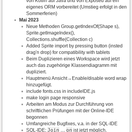
von Kotlin auf Java und von Exposed auf ein
eigenes ORM vorbereitet (Umstieg erfolgt in den
Sommerferien)
Mai 2023
Neue Methoden Group.getIndexOf(Shape s),
Sprite.getImageIndex(),
Collections.shuffle(Collection c)
Added Sprite import by pressing button (insted
drag'n drop) for compatibility with tablets
Beim Duplizieren eines Workspace wird jetzt
auch das zugehörige Klassendiagramm mit
dupliziert.
Hauptmenü Ansicht→Enable/disable word wrap
hinzugefügt.
include fonts.css in includeIDE.js
make login page responsive
Arbeiten am Modus zur Durchführung von
schriftlichen Prüfungen mit der Online-IDE
begonnen
Umfangreiche Bugfixes, v.a. in der SQL-IDE
Join
on
SQL-IDE:
…
ist jetzt möglich.