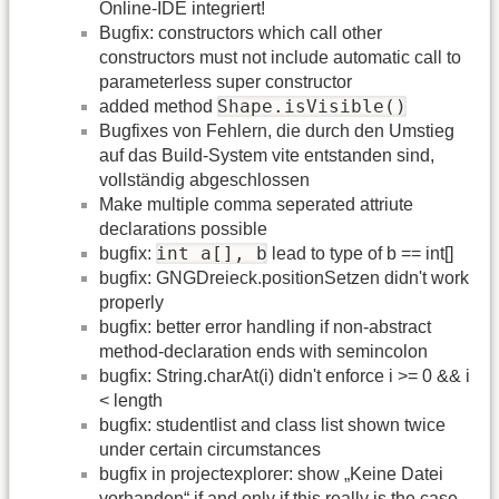
Online-IDE integriert!
Bugfix: constructors which call other
constructors must not include automatic call to
parameterless super constructor
Shape.isVisible()
added method
Bugfixes von Fehlern, die durch den Umstieg
auf das Build-System vite entstanden sind,
vollständig abgeschlossen
Make multiple comma seperated attriute
declarations possible
int a[], b
bugfix:
lead to type of b == int[]
bugfix: GNGDreieck.positionSetzen didn't work
properly
bugfix: better error handling if non-abstract
method-declaration ends with semincolon
bugfix: String.charAt(i) didn't enforce i >= 0 && i
< length
bugfix: studentlist and class list shown twice
under certain circumstances
bugfix in projectexplorer: show „Keine Datei
vorhanden“ if and only if this really is the case.