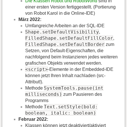
Die Klassen Robot und RobotWorld
sind in
einer ersten Version fertiggestellt. (Portierung
von Robot Karol in die Online-IDE)
März 2022:
Umfangreiche Arbeiten an der SQL-IDE
Shape.setDefaultVisibility
,
FilledShape.setDefaultFillColor
,
FilledShape.setDefaultBorder
zum
Setzen, von Default-Eigenschaften, die
nachfolgend beim Instanzieren jedes weiteren
grafischen Objekts verwendet werden.
<script>
-Elemente in der Embedded-IDE
können jetzt Ihren Inhalt nachladen (src-
Attribut!).
SystemTools.pause(int
Methode
milliseconds)
zum Pausieren des
Programms
Text.setStyle(bold:
Methode
boolean, italic: boolean)
Februar 2022:
Klassen können jetzt deaktiviert/aktiviert