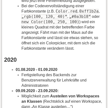
wird jetzt eine Fehlermeldung ausgegeben.
Bei der Codevervollständigung einer
Color.red
0xff1b2a
Farbkonstante (z.B.
,
,
„rgb(100, 120, 40)“
„#0a3b18“
,
oder
new Color(100, 250, 100)
) wird ein
kleines Quadrat mit der betreffenden Farbe
angezeigt. Fährt man mit der Maus auf die
Farbkonstante und lässt sie etwas stehen, so
öffnet sich ein Colorpicker, mit dem sich die
Farbkonstante verändern lässt.
2020
01.08.2020 - 01.09.2020
Fertigstellung des Backends zur
Benutzerverwaltung für Lehrkräfte und
Administratoren
09.09.2020 - 23.09.2020:
Möglichkeit zum
Austeilen von Workspaces
an Klassen
(Rechtsklick auf einen Workspace,
dann „An Klasse austeilen…“)