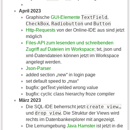
April 2023
TextField
Graphische
GUI-Elemente
,
CheckBox
Radiobutton
Button
,
und
Http-Requests
von der Online-IDE aus sind jetzt
möglich
Files-API zum lesenden und schreibenden
Zugriff auf Dateien im Workspace
; txt, json und
xml-Datendateien können jetzt im Workspace
angelegt werden.
Json-Parser
added section „new“ in login page
set default speed to „max“
bugfix: getText yielded wrong value
bugfix: cyclic class hierarchy froze compiler
März 2023
create view…
Die SQL-IDE beherrscht jetzt
drop view
und
. Die Struktur der Views wird
rechts im Datenbankexplorer mit angezeigt.
Die Lernumgebung
Java Hamster
ist jetzt in die