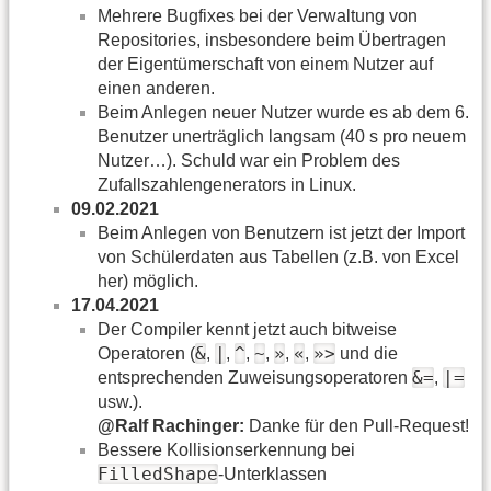
Mehrere Bugfixes bei der Verwaltung von
Repositories, insbesondere beim Übertragen
der Eigentümerschaft von einem Nutzer auf
einen anderen.
Beim Anlegen neuer Nutzer wurde es ab dem 6.
Benutzer unerträglich langsam (40 s pro neuem
Nutzer…). Schuld war ein Problem des
Zufallszahlengenerators in Linux.
09.02.2021
Beim Anlegen von Benutzern ist jetzt der Import
von Schülerdaten aus Tabellen (z.B. von Excel
her) möglich.
17.04.2021
Der Compiler kennt jetzt auch bitweise
&
|
^
~
»
«
»>
Operatoren (
,
,
,
,
,
,
und die
&=
|=
entsprechenden Zuweisungsoperatoren
,
usw.).
@Ralf Rachinger:
Danke für den Pull-Request!
Bessere Kollisionserkennung bei
FilledShape
-Unterklassen