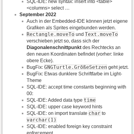
SQL-IDE: new syntax: insert into <table>
<columns> select …
September 2022
Auch in der Embedded-IDE können jetzt eigene
Grafiken als Sprites eingebunden werden.
Rectangle.moveTo
Text.moveTo
und
verschieben jetzt so, dass sich der
Diagonalenschnittpunkt
des Rechtecks an
den neuen Koordinaten befindet (vorher: linke
obere Ecke).
GNGTurtle.GrößeSetzen
BugFix:
geht jetzt.
BugFix: Etwas dunklere Schriftfarbe im Light-
Theme
SQL-IDE: accept time constants beginning with
00:
time
SQL-IDE: Added data type
SQL-IDE: upper case keyword hints
char
SQL-IDE: on import translate
to
varchar(1)
SQL-IDE: enabled foreign key constraint
enforcement