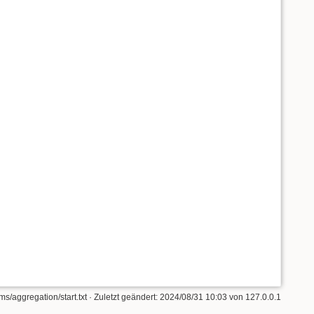
s/aggregation/start.txt
· Zuletzt geändert:
2024/08/31 10:03
von
127.0.0.1