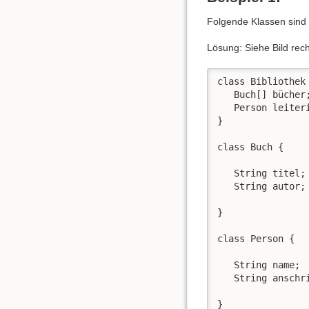
Folgende Klassen sind
Lösung: Siehe Bild rech
class Bibliothek 
   Buch[] bücher;
   Person leiteri
}

class Buch {

   String titel;

   String autor;

}

class Person {

   String name;

   String anschri
}