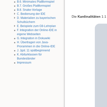
B.6. Minimales Plattformspiel
B.7. Großes Plattformspiel
B.8. Snake-Vorlage
C. Bedienung der IDE
Die
Kardinalitäten
1:1 
D. Materialien zu bayerischen
Schulbüchern
E. Beispiele zum G9-Lehrplan
F. Integration der Online-IDE in
eigene Webseiten
G. Integration in Dokuwiki
H. Übertragen von Java-
Prorammen in die Online-IDE
J. Jgst. 11 spätbeginnend
K. Abiturklassen für
Bundesländer
Impressum