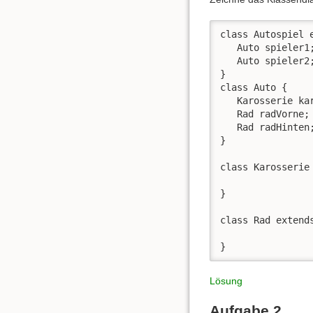
class Autospiel e
   Auto spieler1;
   Auto spieler2;
}

class Auto {

   Karosserie kar
   Rad radVorne;

   Rad radHinten;
}

class Karosserie 
}

class Rad extends
}
Lösung
Aufgabe 2