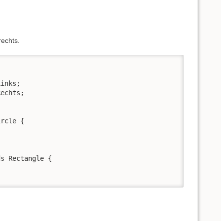
echts.
inks;

echts;

rcle {

s Rectangle {
