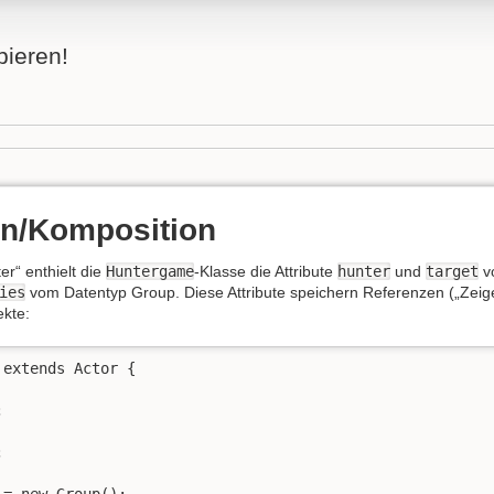
bieren!
on/Komposition
er“ enthielt die
Huntergame
-Klasse die Attribute
hunter
und
target
v
ies
vom Datentyp Group. Diese Attribute speichern Referenzen („Zeig
ekte:
extends Actor {





= new Group();
