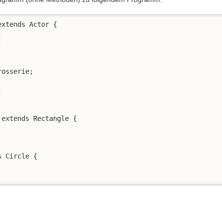
xtends Actor {





osserie;



extends Rectangle {

 Circle {
