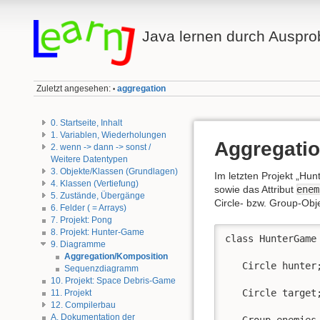
Java lernen durch Auspro
Zuletzt angesehen:
aggregation
•
0. Startseite, Inhalt
1. Variablen, Wiederholungen
Aggregati
2. wenn -> dann -> sonst /
Weitere Datentypen
3. Objekte/Klassen (Grundlagen)
Im letzten Projekt „Hunt
4. Klassen (Vertiefung)
sowie das Attribut
enem
5. Zustände, Übergänge
Circle- bzw. Group-Obj
6. Felder ( = Arrays)
7. Projekt: Pong
8. Projekt: Hunter-Game
class HunterGame 
9. Diagramme
Aggregation/Komposition
   Circle hunter;
Sequenzdiagramm
10. Projekt: Space Debris-Game
   Circle target;
11. Projekt
12. Compilerbau
A. Dokumentation der
   Group enemies 