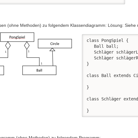
ssen (ohne Methoden) zu folgendem Klassendiagramm: Lösung: Siehe r
class PongSpiel {

   Ball ball;

   Schläger schlägerL
   Schläger schlägerR
}

class Ball extends Ci
}

class Schläger extend
}
iagramm (ohne Methoden) zu folgendem Programm: