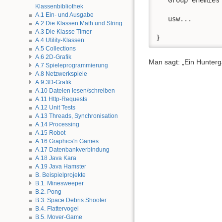
Klassenbibliothek
A.1 Ein- und Ausgabe
   usw...

A.2 Die Klassen Math und String
A.3 Die Klasse Timer
}
A.4 Utility-Klassen
A.5 Collections
A.6 2D-Grafik
Man sagt: „Ein Hunterg
A.7 Spieleprogrammierung
A.8 Netzwerkspiele
A.9 3D-Grafik
A.10 Dateien lesen/schreiben
A.11 Http-Requests
A.12 Unit Tests
A.13 Threads, Synchronisation
A.14 Processing
A.15 Robot
A.16 Graphics'n Games
A.17 Datenbankverbindung
A.18 Java Kara
A.19 Java Hamster
B. Beispielprojekte
B.1. Minesweeper
B.2. Pong
B.3. Space Debris Shooter
B.4. Flattervogel
B.5. Mover-Game