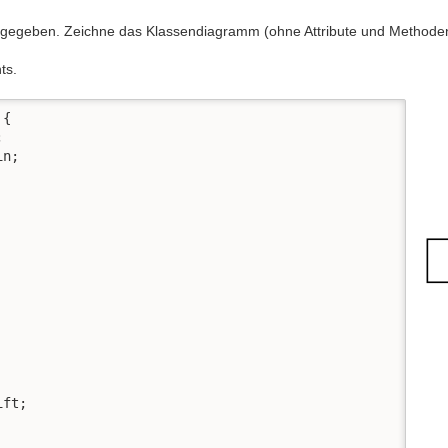
 gegeben. Zeichne das Klassendiagramm (ohne Attribute und Methode
ts.
{



n;

ft;
