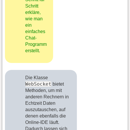
Schritt
erkläre,
wie man
ein
einfaches
Chat-
Programm
erstellt
.
Die Klasse
WebSocket
bietet
Methoden, um mit
anderen Rechnern in
Echtzeit Daten
auszutauschen, auf
denen ebenfalls die
Online-IDE läuft.
Dadurch lassen sich