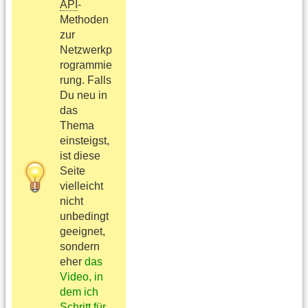
API
-
Methoden
zur
Netzwerkp
rogrammie
rung. Falls
Du neu in
das
Thema
einsteigst,
ist diese
Seite
vielleicht
nicht
unbedingt
geeignet,
sondern
eher
das
Video, in
dem ich
Schritt für