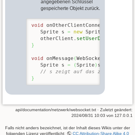
angegebenen Schlüssel
gespeicherte Objekt zurück.
void
 onOtherClientConnected
(
WebSoc
   Sprite s 
=
new
 Sprite
(
100
, 
100
,
   otherClient.
setUserData
(
"Sprite
}
void
 onMessage
(
WebSocketClient sen
   Sprite s 
=
(
Sprite
)
sender.
getUs
// s zeigt auf das zuvor gespei
}
api/documentation/netzwerk/websocket.txt
· Zuletzt geändert:
2024/08/31 10:03
von
127.0.0.1
Falls nicht anders bezeichnet, ist der Inhalt dieses Wikis unter der
folgenden Lizenz veröffentlicht:
CC Attribution-Share Alike 4.0