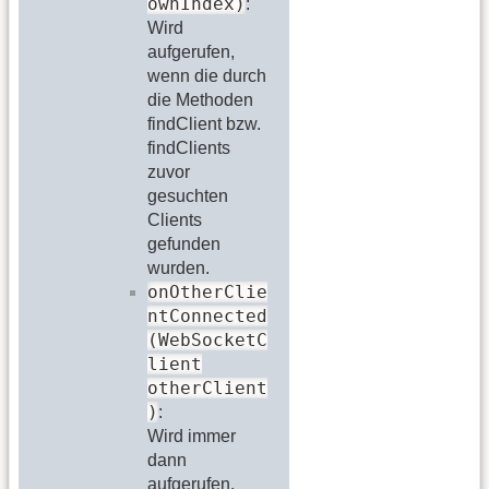
ownIndex)
:
Wird
aufgerufen,
wenn die durch
die Methoden
findClient bzw.
findClients
zuvor
gesuchten
Clients
gefunden
wurden.
onOtherClie
ntConnected
(WebSocketC
lient
otherClient
)
:
Wird immer
dann
aufgerufen,