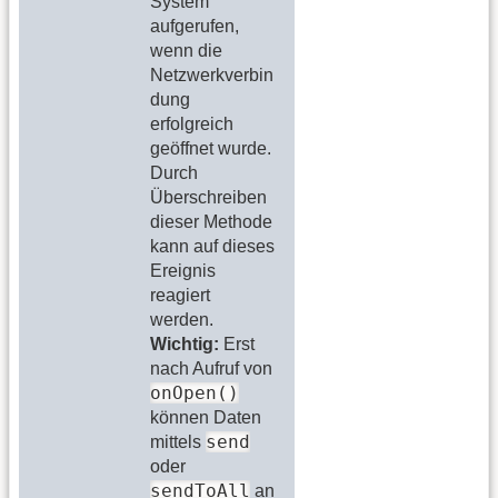
System
aufgerufen,
wenn die
Netzwerkverbin
dung
erfolgreich
geöffnet wurde.
Durch
Überschreiben
dieser Methode
kann auf dieses
Ereignis
reagiert
werden.
Wichtig:
Erst
nach Aufruf von
onOpen()
können Daten
send
mittels
oder
sendToAll
an