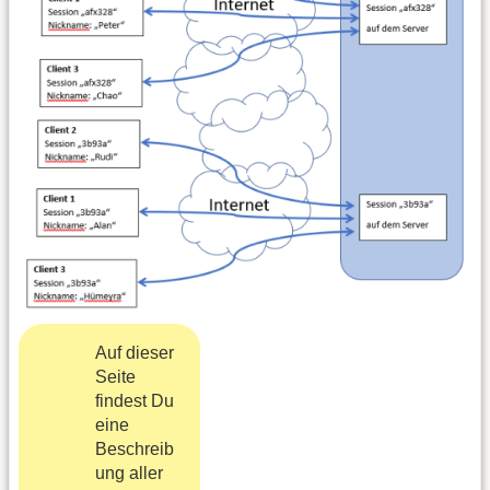
Auf dieser
Seite
findest Du
eine
Beschreib
ung aller