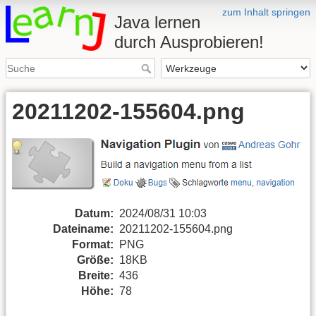
zum Inhalt springen
Java lernen
durch Ausprobieren!
20211202-155604.png
Datum:
2024/08/31 10:03
Dateiname:
20211202-155604.png
Format:
PNG
Größe:
18KB
Breite:
436
Höhe:
78