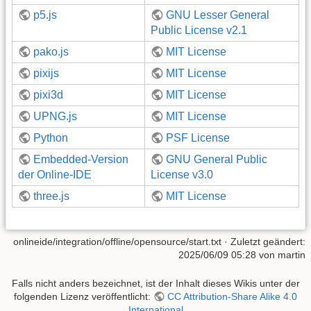
p5.js
GNU Lesser General
Public License v2.1
pako.js
MIT License
pixijs
MIT License
pixi3d
MIT License
UPNG.js
MIT License
Python
PSF License
Embedded-Version
GNU General Public
der Online-IDE
License v3.0
three.js
MIT License
onlineide/integration/offline/opensource/start.txt
· Zuletzt geändert:
2025/06/09 05:28
von
martin
Falls nicht anders bezeichnet, ist der Inhalt dieses Wikis unter der
folgenden Lizenz veröffentlicht:
CC Attribution-Share Alike 4.0
International