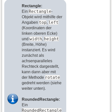
Rectangle:
Rectangle
Ein
-
Objekt wird mithilfe der
top
left
Angaben
,
(Koordinaten der
linken oberen Ecke)
width
height
und
,
(Breite, Höhe)
instanziert. Es wird
zunächst als
achsenparalleles
Rechteck dargestellt,
kann dann aber mit
rotate
der Methode
gedreht werden (siehe
weiter unten).
RoundedRectangle:
Ein
RoundedRectangle