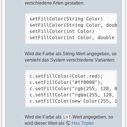
verschiedene Arten gestatten:
setFillColor(String Color)

setFillColor(String Color, double a
setFillColor(int Color)

setFillColor(int Color, double alp
Wird die Farbe als String-Wert angegeben, so
versteht das System verschiedene Varianten:
c.setFillColor(Color.red);        
c.setFillColor("#ff8000");        
c.setFillColor("rgb(255, 128, 0)")
c.setFillColor("rgba(255, 128, 0, 
c.setFillColor(new Color(255, 128,
int
Wird die Farbe als
-Wert angegeben, so
wird dieser Wert als
Hex Triplet