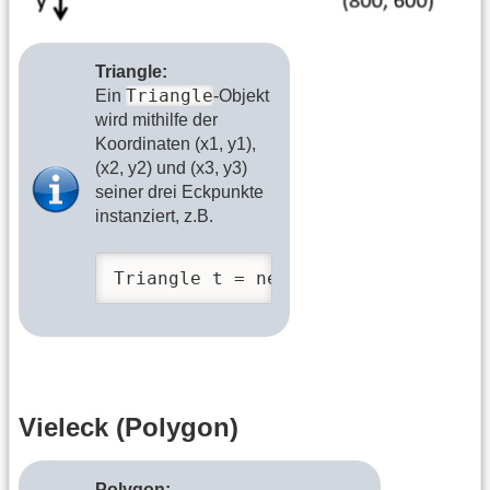
Triangle:
Triangle
Ein
-Objekt
wird mithilfe der
Koordinaten (x1, y1),
(x2, y2) und (x3, y3)
seiner drei Eckpunkte
instanziert, z.B.
Triangle t = new Triangle(200, 100
Vieleck (Polygon)
Polygon: