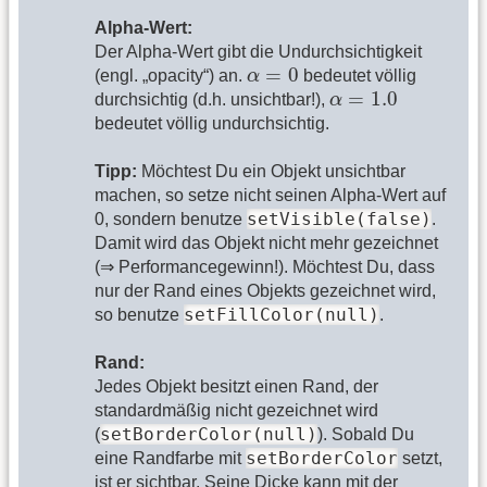
Alpha-Wert:
Der Alpha-Wert gibt die Undurchsichtigkeit
α
=
0
=
0
(engl. „opacity“) an.
α
bedeutet völlig
α
=
1.0
=
1.0
durchsichtig (d.h. unsichtbar!),
α
bedeutet völlig undurchsichtig.
Tipp:
Möchtest Du ein Objekt unsichtbar
machen, so setze nicht seinen Alpha-Wert auf
setVisible(false)
0, sondern benutze
.
Damit wird das Objekt nicht mehr gezeichnet
(⇒ Performancegewinn!). Möchtest Du, dass
nur der Rand eines Objekts gezeichnet wird,
setFillColor(null)
so benutze
.
Rand:
Jedes Objekt besitzt einen Rand, der
standardmäßig nicht gezeichnet wird
setBorderColor(null)
(
). Sobald Du
setBorderColor
eine Randfarbe mit
setzt,
ist er sichtbar. Seine Dicke kann mit der