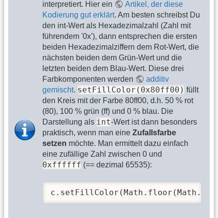
interpretiert. Hier ein
Artikel, der diese
Kodierung gut erklärt
. Am besten schreibst Du
den int-Wert als Hexadezimalzahl (Zahl mit
führendem '0x'), dann entsprechen die ersten
beiden Hexadezimalziffern dem Rot-Wert, die
nächsten beiden dem Grün-Wert und die
letzten beiden dem Blau-Wert. Diese drei
Farbkomponenten werden
additiv
setFillColor(0x80ff00)
gemischt
.
füllt
den Kreis mit der Farbe 80ff00, d.h. 50 % rot
(80), 100 % grün (ff) und 0 % blau. Die
int
Darstellung als
-Wert ist dann besonders
praktisch, wenn man eine
Zufallsfarbe
setzen
möchte. Man ermittelt dazu einfach
eine zufällige Zahl zwischen 0 und
0xffffff
(== dezimal 65535):
c.setFillColor(Math.floor(Math.ran