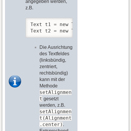
angegeben werden,
z.B.
Text t1 = new Text(400, 300, 50, "D
Text t2 = new Text(400, 300, 50, "
Die Ausrichtung
des Textfeldes
(linksbündig,
zentriert,
rechtsbündig)
kann mit der
Methode
setAlignmen
t
gesetzt
werden, z.B.
setAlignmen
t(Alignment
.center)
.
Entsprechend