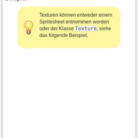
Texturen können entweder einem
Spritesheet entnommen werden
Texture
oder der Klasse
, siehe
das folgende Beispiel.