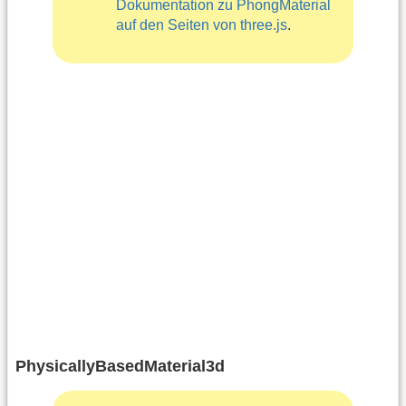
Dokumentation zu PhongMaterial
auf den Seiten von three.js
.
PhysicallyBasedMaterial3d