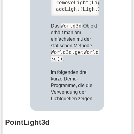
removeLight
(
Light3d light
)
addLight
(
Light3d light
)
World3d
Das
-Objekt
erhält man am
einfachsten mti der
statischen Methode
World3d.getWorld
3d()
.
Im folgenden drei
kurze Demo-
Programme, die die
Verwendung der
Lichtquellen zeigen.
PointLight3d