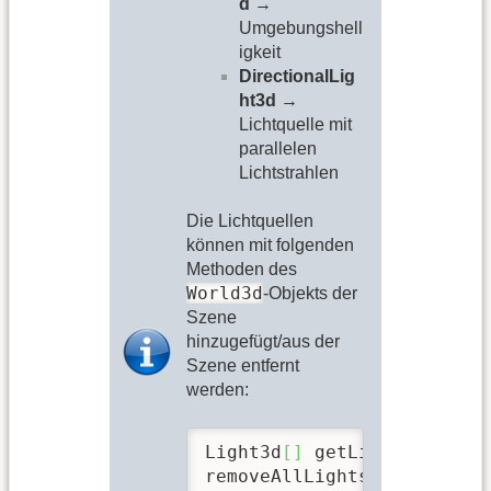
d
→
Umgebungshell
igkeit
DirectionalLig
ht3d
→
Lichtquelle mit
parallelen
Lichtstrahlen
Die Lichtquellen
können mit folgenden
Methoden des
World3d
-Objekts der
Szene
hinzugefügt/aus der
Szene entfernt
werden:
Light3d
[
]
 getLights
(
)
removeAllLights
(
)